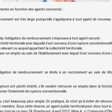
rtantes en fonction des agents concernés :
oursement est très large puisqu’elle s’appliquera à tout agent de nouvea
le
, l’obligation de remboursement s’imposera à tout agent recruté :
ivité territoriale avec laquelle il est convenu d’une rupture conventionnelle
levant ou auquel appartient la collectivité territoriale;
r un emploi au sein de l’établissement avec lequel il est convenu d’une ru
obligation de remboursement se limite à un recrutement au sein de l’é
pture ont plutôt intérêt, s’ils veulent retrouver un emploi dans la fonct
bourser l’indemnité de rupture conventionnelle.
rs, c’est beaucoup plus simple. En pratique, ils n’ont qu’à éviter de retou
st membre. Sous cette réserve, un agent public territorial peut donc tout 
voir en ce sens TA Strasbourg, 4 avril 2023,
Mme A. c/ Commune d’Obe