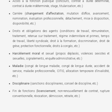
Accès à la fonction publique (concours, contrat à durée déterminée,
contrat à durée indéterminée, stage, titularisation, etc.)
Carrière (
changement d’affectation
, mutation d’office, avancement,
nomination, évaluation professionnelle, détachement, mise à disposition,
disponibilité, etc.)
Droits et obligations des agents (conditions de travail, rémunération,
traitement, retenue sur traitement, régime indemnitaire et primes, temps
de travail, liberté syndicale, droit à la formation, discrimination, droit de
grève, protection fonctionnelle, droits à congés, etc.)
Harcèlement moral
et sexuel (propos déplacés, violences sexistes et
sexuelles, signalements, enquête administrative, etc.)
Maladie
(congé de longue maladie, congé de longue durée, accident de
service, maladie professionnelle, CITIS, allocation temporaire d’invalidité,
etc.)
Disciplinaire
(sanctions disciplinaires, conseil de discipline, etc.)
Fin de fonctions (
licenciement
, non-renouvellement de contrat, rupture
conventionnelle, révocation, démission, retraite, etc.)