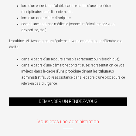
lors d’un entretien préalable dans le cadre d’une procédure
disciplinaire ou de licenciement ;
lors d’un
conseil de discipline
,
devant une instance médicale (conseil médical, rendez-vous
d’expertise, etc.)
Le cabinet VL Avocats saura également vous assister pour défendre vos
droits :
dans le cadre d’un recours amiable (
gracieux
ou hiérarchique),
dans le cadre d’une démarche contentieuse: représentation de vos
intérêts dans le cadre d’une procédure devant les
tribunaux
administratifs
, voire assistance dans le cadre d’une procédure de
référé en cas d’urgence.
DEMANDER UN RENDEZ-VOUS
Vous êtes une administration