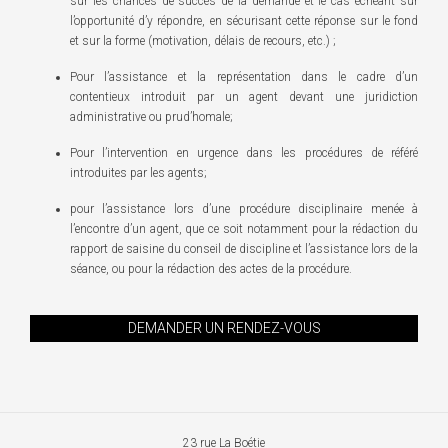
sur les chances de succès de la demande et le cas échéant sur
l’opportunité d’y répondre, en sécurisant cette réponse sur le fond
et sur la forme (motivation, délais de recours, etc.) ;
Pour l’assistance et la représentation dans le cadre d’un
contentieux introduit par un agent devant une juridiction
administrative ou prud’homale;
Pour l’intervention en urgence dans les procédures de référé
introduites par les agents;
pour l’assistance lors d’une procédure disciplinaire menée à
l’encontre d’un agent, que ce soit notamment pour la rédaction du
rapport de saisine du conseil de discipline et l’assistance lors de la
séance, ou pour la rédaction des actes de la procédure.
DEMANDER UN RENDEZ-VOUS
23 rue La Boétie